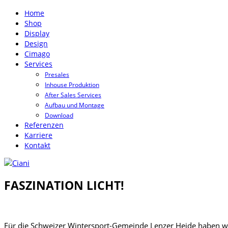
Home
Shop
Display
Design
Cimago
Services
Presales
Inhouse Produktion
After Sales Services
Aufbau und Montage
Download
Referenzen
Karriere
Kontakt
FASZINATION LICHT!
Für die Schweizer Wintersport-Gemeinde Lenzer Heide haben wi